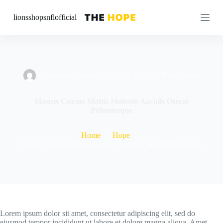
S
lionsshopsnflofficial
k
i
p
t
o
c
o
Benjamin Coleman
July 9, 2020
Hope
,
Sport
n
t
e
Mauris Cursus Mattis Molestie Aaculis Oterat
n
Pellentesque
t
Home
Hope
Mauris Cursus Mattis Molestie Aaculis Oterat Pellentesque
Lorem ipsum dolor sit amet, consectetur adipiscing elit, sed do
eiusmod tempor incididunt ut labore et dolore magna aliqua. Amet