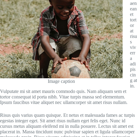
aen
ean
et
tort
or
at
risu
s
viv
err
a
adi
pis
cin
g at
Image caption
in.
Vulputate mi sit amet mauris commodo quis. Nam aliquam sem et
tortor consequat id porta nibh. Vitae turpis massa sed elementum.
Ipsum faucibus vitae aliquet nec ullamcorper sit amet risus nullam.
Risus quis varius quam quisque. Et netus et malesuada fames ac turpis
egestas integer eget. Sit amet risus nullam eget felis eget. Nunc id
cursus metus aliquam eleifend mi in nulla posuere. Lectus sit amet est
placerat in. Massa tincidunt nunc pulvinar sapien et ligula ullamcorper