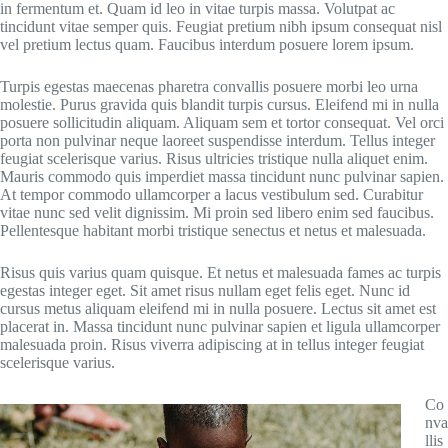
in fermentum et. Quam id leo in vitae turpis massa. Volutpat ac
tincidunt vitae semper quis. Feugiat pretium nibh ipsum consequat nisl
vel pretium lectus quam. Faucibus interdum posuere lorem ipsum.
Turpis egestas maecenas pharetra convallis posuere morbi leo urna
molestie. Purus gravida quis blandit turpis cursus. Eleifend mi in nulla
posuere sollicitudin aliquam. Aliquam sem et tortor consequat. Vel orci
porta non pulvinar neque laoreet suspendisse interdum. Tellus integer
feugiat scelerisque varius. Risus ultricies tristique nulla aliquet enim.
Mauris commodo quis imperdiet massa tincidunt nunc pulvinar sapien.
At tempor commodo ullamcorper a lacus vestibulum sed. Curabitur
vitae nunc sed velit dignissim. Mi proin sed libero enim sed faucibus.
Pellentesque habitant morbi tristique senectus et netus et malesuada.
Risus quis varius quam quisque. Et netus et malesuada fames ac turpis
egestas integer eget. Sit amet risus nullam eget felis eget. Nunc id
cursus metus aliquam eleifend mi in nulla posuere. Lectus sit amet est
placerat in. Massa tincidunt nunc pulvinar sapien et ligula ullamcorper
malesuada proin. Risus viverra adipiscing at in tellus integer feugiat
scelerisque varius.
Co
nva
llis